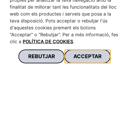
pròpies per analitzar la teva navegació amb la
FLEXIBLE
finalitat de millorar tant les funcionalitats del lloc
web com els productes i serveis que posa a la
teva disposició. Pots acceptar o rebutjar l'ús
Tria l'import que vols sol·licitar i els terminis de
d'aquestes cookies prement els botons
devolució¹ que millor s'ajustin a tu.
"Acceptar" o "Rebutjar". Per a més informació, fes
clic a
POLÍTICA DE COOKIES
.
REBUTJAR
ACCEPTAR
DINERS EN 24H
Tindràs ràpidament els diners al teu compte després
d'aprovar la teva sol·licitud.