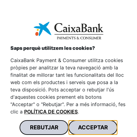
SENSE DESPESES DE
CANCEL·LACIÓ.¹
Saps perquè utilitzem les cookies?
Amb la tranquil·litat de saber que en qualsevol
moment podràs cancel·lar sense cap despesa extra.
CaixaBank Payment & Consumer utilitza cookies
pròpies per analitzar la teva navegació amb la
finalitat de millorar tant les funcionalitats del lloc
web com els productes i serveis que posa a la
teva disposició. Pots acceptar o rebutjar l'ús
d'aquestes cookies prement els botons
"Acceptar" o "Rebutjar". Per a més informació, fes
clic a
POLÍTICA DE COOKIES
.
ASSEGURANÇA OPCIONAL DE
REBUTJAR
ACCEPTAR
PROTECCIÓ DE PAGAMENTS²