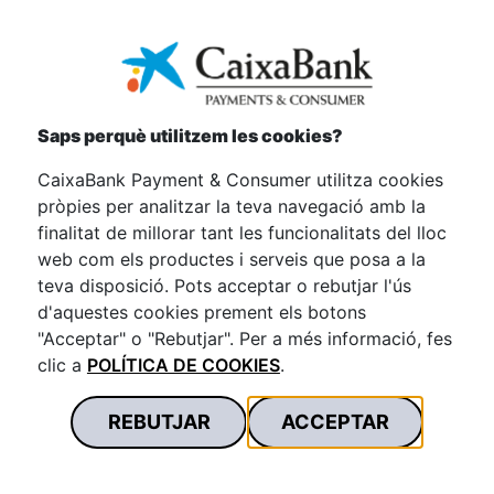
Saps perquè utilitzem les cookies?
CaixaBank Payment & Consumer utilitza cookies
pròpies per analitzar la teva navegació amb la
finalitat de millorar tant les funcionalitats del lloc
Cobertures
web com els productes i serveis que posa a la
teva disposició. Pots acceptar o rebutjar l'ús
d'aquestes cookies prement els botons
Els nostres assessors t'informaran de
"Acceptar" o "Rebutjar". Per a més informació, fes
clic a
POLÍTICA DE COOKIES
.
manera personalitzada sobre totes les
cobertures disponibles.
REBUTJAR
ACCEPTAR