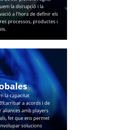
uem la disrupció i la
vació a l'hora de definir els
res processos, productes i
eis.
obales
m la capacitat
9;arribar a acords i de
r aliances amb players
als, fet que ens permet
nvolupar solucions