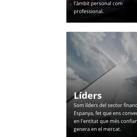
l'àmbit personal com
professional.
Líders
Som líders del sector finan
Espanya, fet que ens conve
en l'entitat que més confia
genera en el mercat.