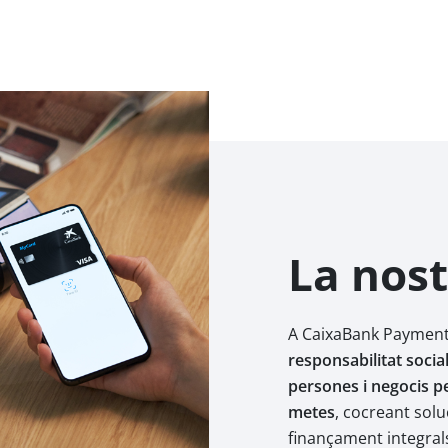
La nos
A CaixaBank Paymen
responsabilitat soci
persones i negocis p
metes
, cocreant sol
finançament integrals