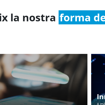
ix la nostra
forma de
In
A mé