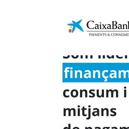
Cultura
Ap
Sostenibilitat
financera
In
Som líde
finança
consum i
mitjans