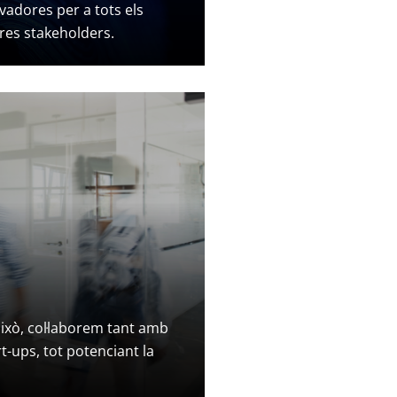
vadores per a tots els
res stakeholders.
això, col·laborem tant amb
t-ups, tot potenciant la