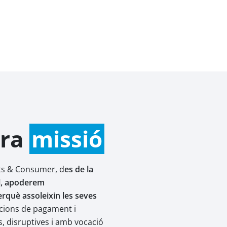
tra
missió
ts & Consumer, d
es de la
al, apoderem
erquè assoleixin les seves
ucions de pagament i
, disruptives i amb vocació