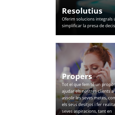
Resolutius
Oferim solucions integrals
simplificar la presa de dec
Propers
Tot el que fem té un propòs
ajudar els nostres clients a
assolir les seves metes, co
els seus desitjos i fer realita
seves aspiracions, tant en