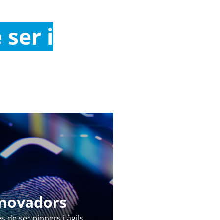
 ser i
novadors
s de ser pioners i àgils,