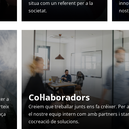
situa com un referent per a la
inno
societat.
nost
Col·laboradors
cer a
rteix
Creiem que treballar junts ens fa créixer. Per 
nça
el nostre equip intern com amb partners i star
cocreació de solucions.