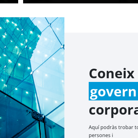
Coneix 
govern
corpor
Aquí podràs trobar to
persones i