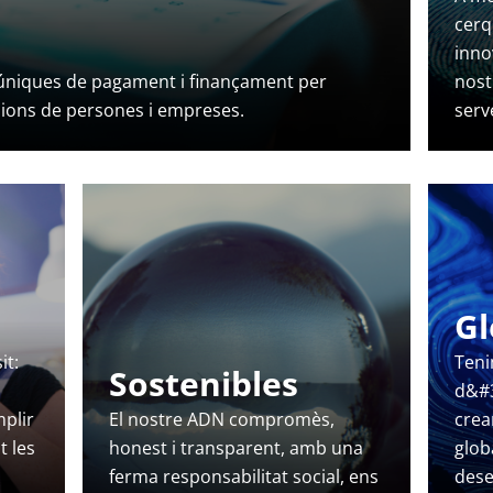
cerq
inno
 úniques de pagament i finançament per
nost
isions de persones i empreses.
serv
Gl
it:
Teni
Sostenibles
d&#3
mplir
El nostre ADN compromès,
crea
t les
honest i transparent, amb una
glob
ferma responsabilitat social, ens
dese