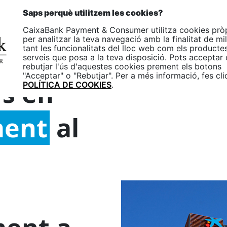
p
CA
Saps perquè utilitzem les cookies?
One
CaixaBank Payment & Consumer utilitza cookies prò
Empreses
Particulars
per analitzar la teva navegació amb la finalitat de mil
tant les funcionalitats del lloc web com els productes
serveis que posa a la teva disposició. Pots acceptar 
rebutjar l'ús d'aquestes cookies prement els botons
"Acceptar" o "Rebutjar". Per a més informació, fes cli
rs en
POLÍTICA DE COOKIES
.
ment
al