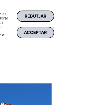
pies
REBUTJAR
Àrea privada
lorar
Cercar...
 i
o
ACCEPTAR
c a