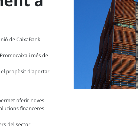
ent a
unió de CaixaBank
Promocaixa i més de
 el propòsit d'aportar
 permet oferir noves
olucions financeres
ers del sector