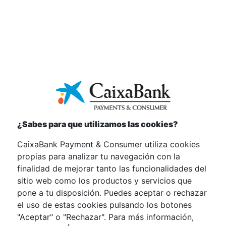
Usuarios y otras leyes complementarias.
- Ley 7/1998, de 13 de abril, sobre condiciones
generales de la contratación. Orden EHA/1718/2010, de
11 de junio, de regulación y control de la publicidad de
los servicios y productos bancarios.
- Ley 22/2007, de 11 de julio, sobre comercialización a
distancia de servicios financieros destinados a los
consumidores.
- Ley 7/2017, de 2 de noviembre, por la que se
incorpora al ordenamiento jurídico español la
Directiva 2013/11/UE, del Parlamento Europeo y del
¿Sabes para que utilizamos las cookies?
Consejo, de 21 de mayo de 2013, relativa a la
CaixaBank Payment & Consumer utiliza cookies
resolución alternativa de litigios en materia de
propias para analizar tu navegación con la
consumo.
finalidad de mejorar tanto las funcionalidades del
sitio web como los productos y servicios que
Crédito al consumo:
pone a tu disposición. Puedes aceptar o rechazar
el uso de estas cookies pulsando los botones
· Ley 16/2011, de 24 de junio, de contratos de Crédito al
"Aceptar" o "Rechazar". Para más información,
Consumo.