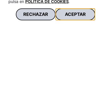
pulsa en
POLÍTICA DE COOKIES
.
Normativa general sobre servicios bancarios:
RECHAZAR
ACEPTAR
· Orden EHA/2899/2011, de 28 de octubre del
Ministerio de Economía y Hacienda, de transparencia y
protección del cliente de servicios bancarios
- Circular 5/2012, de 27 de junio, del Banco de España,
a entidades de crédito y proveedores de servicios de
pago, sobre transparencia de los servicios bancarios y
responsabilidad en la concesión de préstamos.
- Orden ECE/228/2019, de 28 de febrero, sobre cuentas
de pago básicas, procedimiento de traslado de
cuentas de pago y requisitos de los sitios web de
comparación.
Mediación de Seguros:
· Ley 26/2006, de 17 de julio, de Mediación de Seguros.