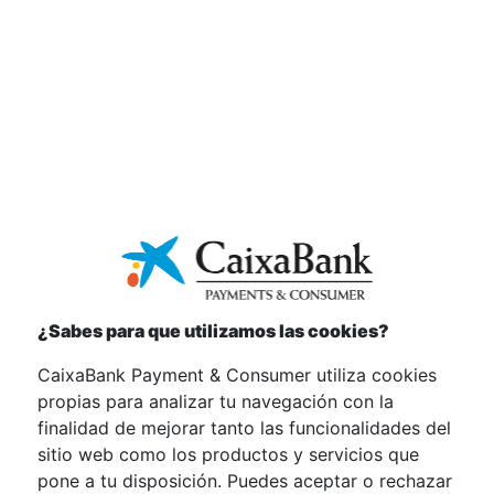
Avenida de Manoteras nº 20. Edificio París.
28050 Madrid. CIF A-08980153. Inscrita en el
Registro Mercantil de Madrid, Tomo 36.556,
Folio 29, Hoja M-656492 e inscrita con el nº
8776 en el Registro de Establecimientos de
Crédito del Banco de España.
Al acceder a la página web de CaixaBank
Payments & Consumer y a la información
relacionada con los productos y servicios que
encuentres, aceptas las condiciones
¿Sabes para que utilizamos las cookies?
establecidas en este aviso legal. Por eso, te
recomendamos que leas cuidadosamente su
CaixaBank Payment & Consumer utiliza cookies
contenido si quieres acceder y usar la
propias para analizar tu navegación con la
información y los servicios ofrecidos en la
finalidad de mejorar tanto las funcionalidades del
página web de CaixaBank Payments &
sitio web como los productos y servicios que
Consumer.
pone a tu disposición. Puedes aceptar o rechazar