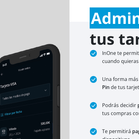
Admin
tus ta
InOne te permi
cuando quieras 
Una forma más 
Pin
de tus tarj
Podrás decidir
p
tus compras con
Te permitirá
pa