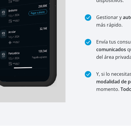
dispositivos.
Gestionar y
aut
más rápido.
Envía tus consu
comunicados
qu
del área privada
Y, si lo necesit
modalidad de 
momento.
Todo