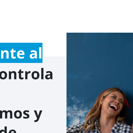
nte al
ontrola
amos y
 de