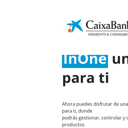
Cultura
A
Sostenibilidad
financiera
I
Home
CaixaBank Payments & 
InOne
un
para ti
Ahora puedes disfrutar de un
para ti, donde
podrás gestionar, controlar y 
productos