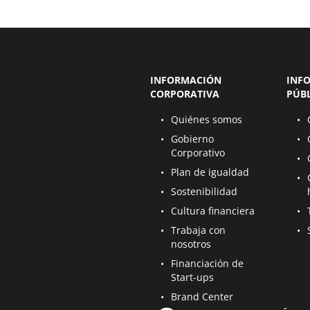
INFORMACIÓN
INF
CORPORATIVA
PÚB
Se abre en una nueva página
Se a
Quiénes somos
Se abre en una nueva página
Se a
Gobierno
Corporativo
Se a
Se abre en una nueva página
Plan de igualdad
Se a
Se abre en una nueva página
Sostenibilidad
Se abre en una nueva página
Se a
Cultura financiera
Se abre en una nueva página
Se a
Trabaja con
nosotros
Se abre en una nueva página
Financiación de
Start-ups
Se abre en una nueva página
Brand Center