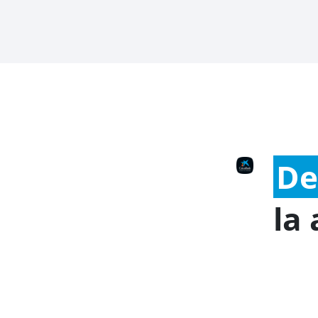
De
la