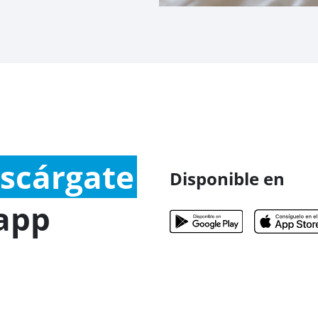
scárgate
Disponible en
 app