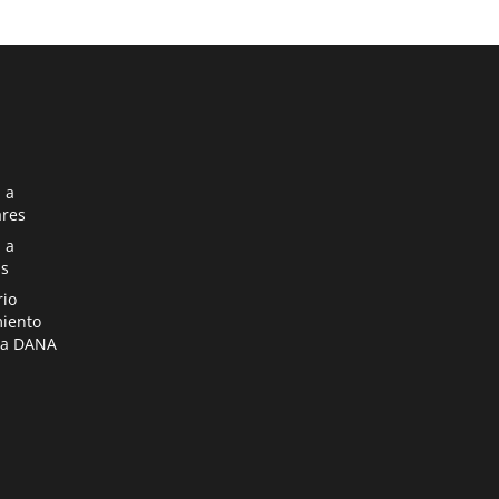
na nueva página
 a
ares
na nueva página
 a
s
na nueva página
rio
miento
ia DANA