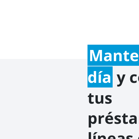
Mante
día
y c
tus
prést
líneas