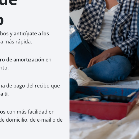
o
ibos y
anticípate a los
a más rápida.
ro de amortización
en
nto.
cha de pago del recibo que
 ti.
tos
con más facilidad en
e domicilio, de e-mail o de