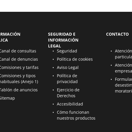
ORMACIÓN
SEGURIDAD E
CONTACTO
LICA
INFORMACIÓN
LEGAL
bre en una nueva página
Se abre en una nueva página
Se abre en u
Canal de consultas
Seguridad
Atención
particul
bre en una nueva página
Se abre en una nueva página
Canal de denuncias
Política de cookies
Se abre en u
Atención
bre en una nueva página
Se abre en una nueva página
Comisiones y tarifas
Aviso Legal
empresa
bre en una nueva página
Se abre en una nueva página
Comisiones y tipos
Política de
Se abre en u
Formula
habituales (Anejo 1)
privacidad
desesti
bre en una nueva página
Se abre en una nueva página
Tablón de anuncios
Ejercicio de
morator
Derechos
bre en una nueva página
Sitemap
Se abre en una nueva página
Accesibilidad
Se abre en una nueva página
Cómo funcionan
nuestros productos