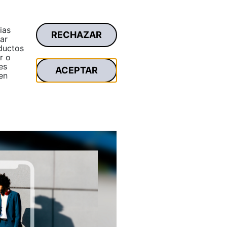
ias
RECHAZAR
Área privada
ar
Buscar
oductos
r o
es
ACEPTAR
en