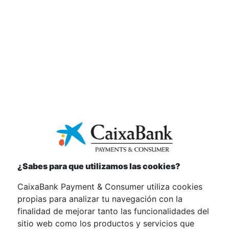
Servicios de Pago:
- Real Decreto-ley 19/2018, de 23 de noviembre, de
servicios de pago y otras medidas urgentes en materia
financiera.
- Orden EHA/1608/2010, de 14 de junio, sobre
transparencia de las condiciones y requisitos de
información aplicables a los servicios de pago.
- Reglamento (UE) 260/2012, del Parlamento Europeo y
del Consejo, de 14 de marzo, por el que se establecen
requisitos técnicos y empresariales para las
transferencias y los adeudos domiciliados en euros, y
se modifica el Reglamento (CE) 924/2009.
¿Sabes para que utilizamos las cookies?
Servicio de atención al cliente:
CaixaBank Payment & Consumer utiliza cookies
propias para analizar tu navegación con la
- Ley 44/2002, de 22 de noviembre, de medidas de
finalidad de mejorar tanto las funcionalidades del
reforma del sistema financiero, modificada por la Ley
sitio web como los productos y servicios que