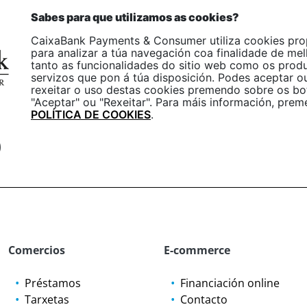
p
GL
Sabes para que utilizamos as cookies?
One
CaixaBank Payments & Consumer utiliza cookies pro
Empresas
Particulares
para analizar a túa navegación coa finalidade de mel
tanto as funcionalidades do sitio web como os prod
servizos que pon á túa disposición. Podes aceptar o
rexeitar o uso destas cookies premendo sobre os bo
"Aceptar" ou "Rexeitar". Para máis información, prem
POLÍTICA DE COOKIES
.
b
Comercios
E-commerce
Préstamos
Financiación online
Tarxetas
Contacto