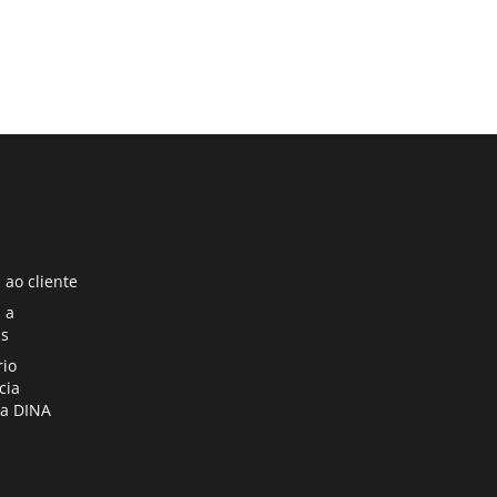
a nova páxina
 ao cliente
a nova páxina
 a
s
a nova páxina
rio
cia
ia DINA