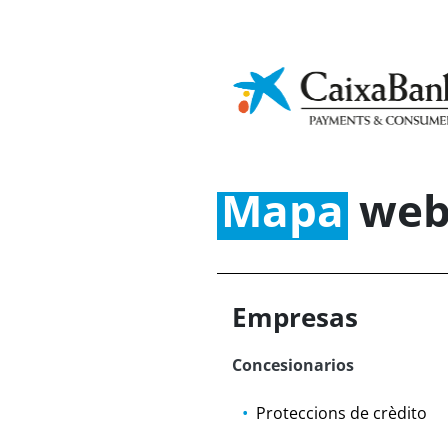
Cultura
Ap
Sostibilidade
financeira
In
Home
Mapa Web
Mapa
we
Empresas
Concesionarios
Proteccions de crèdito