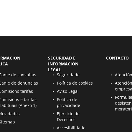
ORMACIÓN
SEGURIDAD E
CONTACTO
LICA
INFORMACIÓN
LEGAL
se nunha nova páxina
Ábrese nunha nova páxina
Ábrese nunh
Canle de consultas
Seguridade
Atención
se nunha nova páxina
Ábrese nunha nova páxina
Ábrese nunh
Canle de denuncias
Política de cookies
Atención
empresa
se nunha nova páxina
Ábrese nunha nova páxina
Comisions tarifas
Aviso Legal
Ábrese nunh
Formula
se nunha nova páxina
Ábrese nunha nova páxina
Comisións e tarifas
Politica de
desisten
habituais (Anexo 1)
privacidade
morator
se nunha nova páxina
Ábrese nunha nova páxina
Novidades
Ejercicio de
Derechos
se nunha nova páxina
Sitemap
Ábrese nunha nova páxina
Accesibilidade