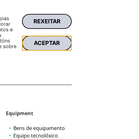
pias
REXEITAR
Zona privada
lorar
Buscar...
utos e
u
tóns
ACEPTAR
e sobre
Equipment
Bens de equipamento
Equipo tecnolóxico