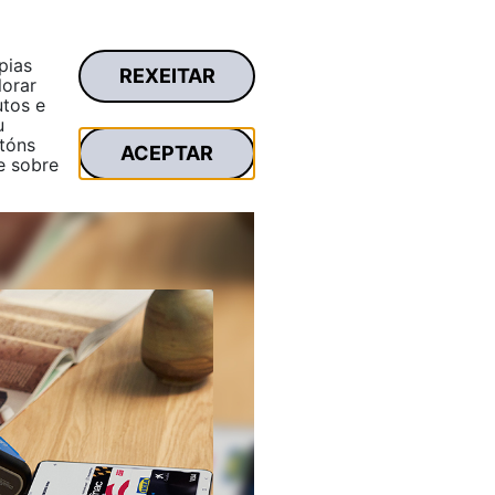
pias
REXEITAR
Zona privada
lorar
Buscar...
utos e
u
tóns
ACEPTAR
e sobre