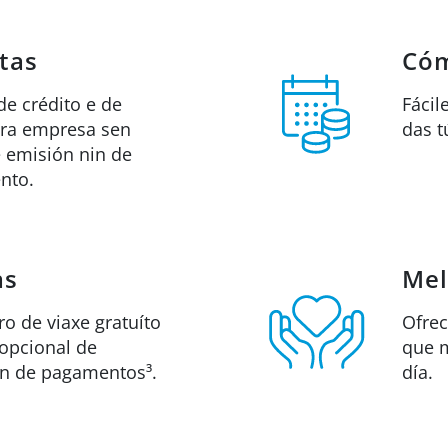
tas
Có
de crédito e de
Fácil
ara empresa sen
das t
 emisión nin de
nto.
as
Mel
o de viaxe gratuíto
Ofrec
opcional de
que m
ón de pagamentos³.
día.