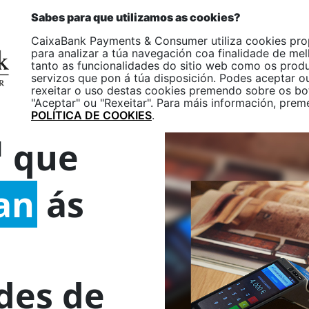
p
GL
Sabes para que utilizamos as cookies?
One
CaixaBank Payments & Consumer utiliza cookies pro
Empresas
Particulares
para analizar a túa navegación coa finalidade de mel
tanto as funcionalidades do sitio web como os prod
servizos que pon á túa disposición. Podes aceptar o
rexeitar o uso destas cookies premendo sobre os bo
"Aceptar" ou "Rexeitar". Para máis información, prem
POLÍTICA DE COOKIES
.
¹ que
an
ás
des de