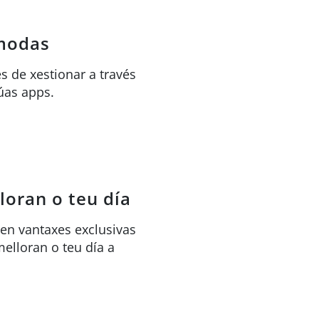
modas
es de xestionar a través
úas apps.
loran o teu día
en vantaxes exclusivas
elloran o teu día a