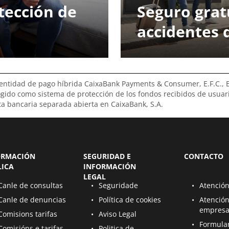
tección de
Seguro grat
accidentes 
 entidad de pago híbrida CaixaBank Payments & Consumer, E.F.C., E.P
ogido como sistema de protección de los fondos recibidos de usuar
a bancaria separada abierta en CaixaBank, S.A.
ORMACIÓN
SEGURIDAD E
CONTACTO
LICA
INFORMACIÓN
LEGAL
se nunha nova páxina
Ábrese nunha nova páxina
Ábrese nunh
Canle de consultas
Seguridade
Atención
se nunha nova páxina
Ábrese nunha nova páxina
Ábrese nunh
Canle de denuncias
Política de cookies
Atención
empresa
se nunha nova páxina
Ábrese nunha nova páxina
Comisions tarifas
Aviso Legal
Ábrese nunh
Formula
se nunha nova páxina
Ábrese nunha nova páxina
Comisións e tarifas
Politica de