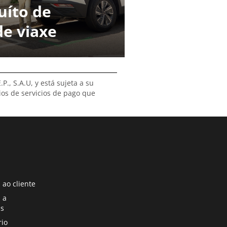
uíto de
de viaxe
., S.A.U, y está sujeta a su
ios de servicios de pago que
a nova páxina
 ao cliente
a nova páxina
 a
s
a nova páxina
rio