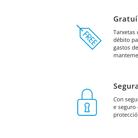
Gratuí
Tarxetas 
débito p
gastos de
manteme
Segur
Con segur
e seguro 
protecci