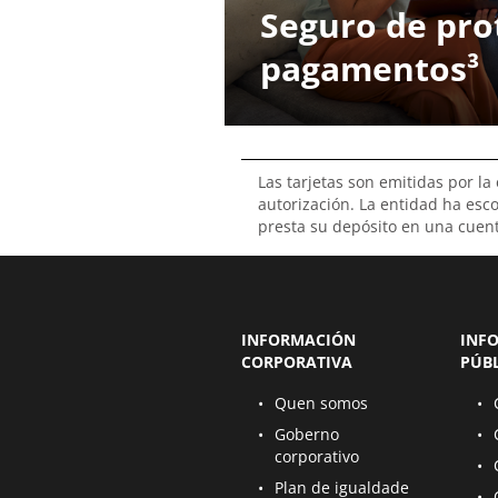
Seguro de pro
pagamentos³
Las tarjetas son emitidas por la
autorización. La entidad ha esc
presta su depósito en una cuent
INFORMACIÓN
INF
CORPORATIVA
PÚB
Ábrese nunha nova páxina
Ábre
Quen somos
Ábrese nunha nova páxina
Ábre
Goberno
corporativo
Ábre
Ábrese nunha nova páxina
Plan de igualdade
Ábre