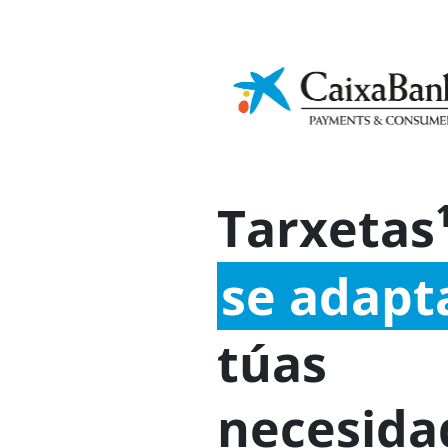
Cultura
Ap
Sostibilidade
financeira
In
Comercios
Tarxetas de empresa
Tarxetas
se adapt
túas
necesida