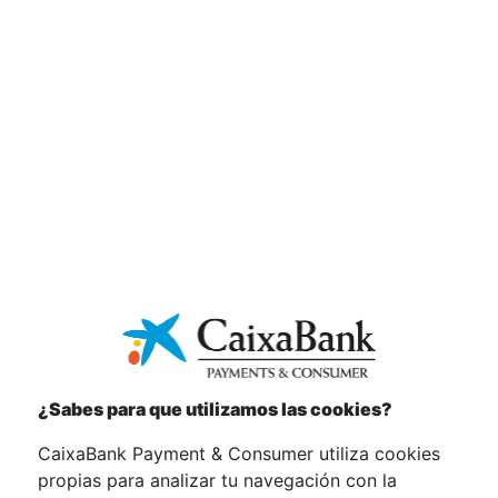
las personas trabajadoras en febrero de 2023, con
lo que da cumplimento al Real Decreto 6/2019.
Con ello, CaixaBank Payments & Consumer
establece la igualdad de oportunidades entre
mujeres y hombres como un principio estratégico
en su política corporativa y de recursos humanos.
El Plan de Igualdad consiste en un conjunto de
medidas de igualdad que aplican a cada una de las
políticas de personas y que se implementarán a lo
largo de la vigencia de este plan, 4 años.
Descarga el documento del Plan de Igualdad.
Descargar
¿Sabes para que utilizamos las cookies?
CaixaBank Payment & Consumer utiliza cookies
propias para analizar tu navegación con la