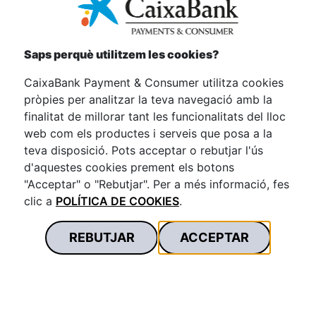
Saps perquè utilitzem les cookies?
CaixaBank Payment & Consumer utilitza cookies
pròpies per analitzar la teva navegació amb la
finalitat de millorar tant les funcionalitats del lloc
web com els productes i serveis que posa a la
teva disposició. Pots acceptar o rebutjar l'ús
d'aquestes cookies prement els botons
Paga des del teu mòbil
"Acceptar" o "Rebutjar". Per a més informació, fes
sense tenir la targeta a
clic a
POLÍTICA DE COOKIES
.
mà
REBUTJAR
ACCEPTAR
Ràpida: Passaràs per caixa en un vist i no
vist.
Fàcil: La manera més còmoda d'utilitzar la