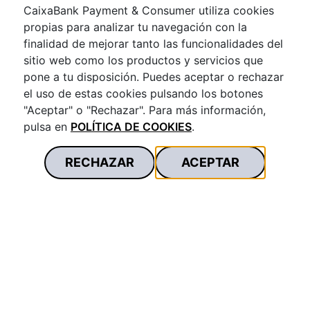
CaixaBank Payment & Consumer utiliza cookies
Bases legales Promoción KYMCO cheque
propias para analizar tu navegación con la
carburante
finalidad de mejorar tanto las funcionalidades del
sitio web como los productos y servicios que
Descarga
pone a tu disposición. Puedes aceptar o rechazar
el uso de estas cookies pulsando los botones
"Aceptar" o "Rechazar". Para más información,
pulsa en
POLÍTICA DE COOKIES
.
Bases legales Promoción Cumpleaños
Restopolitan
RECHAZAR
ACEPTAR
Descarga
Bases legales promoción Black Friday
Descarga