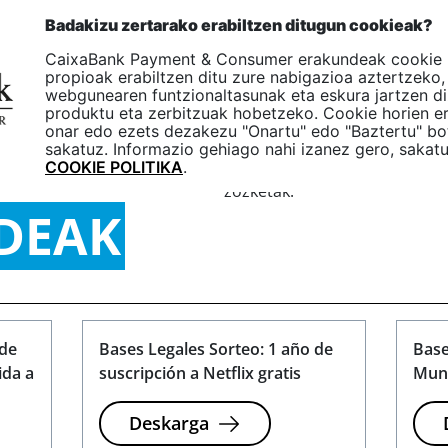
p
EU
Badakizu zertarako erabiltzen ditugun cookieak?
One
CaixaBank Payment & Consumer erakundeak cookie
Enpresak
Partikularrak
E
propioak erabiltzen ditu zure nabigazioa aztertzeko,
webgunearen funtzionaltasunak eta eskura jartzen d
produktu eta zerbitzuak hobetzeko. Cookie horien er
onar edo ezets dezakezu "Onartu" edo "Baztertu" bo
KEN
sakatuz. Informazio gehiago nahi izanez gero, sakat
Hemen aurkituko dituzu gure 
COOKIE POLITIKA
.
zozketak.
DEAK
 de
Bases Legales Sorteo: 1 año de
Base
ida a
suscripción a Netflix gratis
Mund
Deskarga