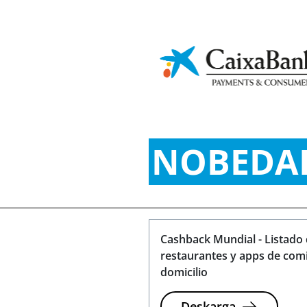
Finantza-
Ap
Iraunkortasun
kultura
In
GURE AZ
NOBEDA
Cashback Mundial - Listado
restaurantes y apps de com
domicilio
Deskarga