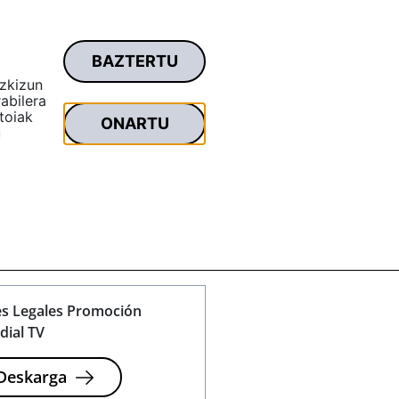
BAZTERTU
remu pribatua
Bilatu...
izkizun
abilera
toiak
ONARTU
u
azken berri, promozio eta
s Legales Promoción
ial TV
Deskarga