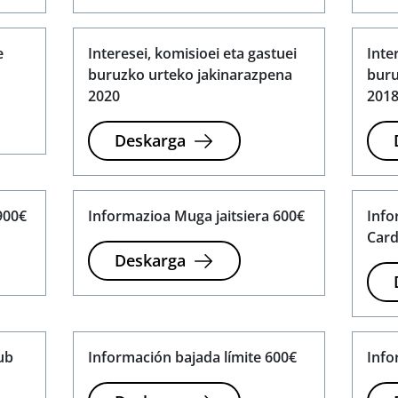
e
Interesei, komisioei eta gastuei
Inte
buruzko urteko jakinarazpena
buru
2020
201
Deskarga
900€
Informazioa Muga jaitsiera 600€
Info
Car
Deskarga
ub
Información bajada límite 600€
Info