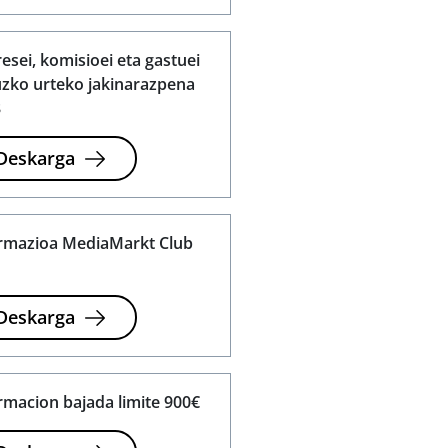
resei, komisioei eta gastuei
zko urteko jakinarazpena
8
Deskarga
rmazioa MediaMarkt Club
d
Deskarga
rmacion bajada limite 900€