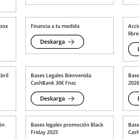
tbox
Financia a tu medida
Acci
libre
Deskarga
bril
Bases Legales Bienvenida
Base
CashBank 30€ Fnac
202
Deskarga
ón
Bases legales promoción Black
Base
Friday 2025
Cash