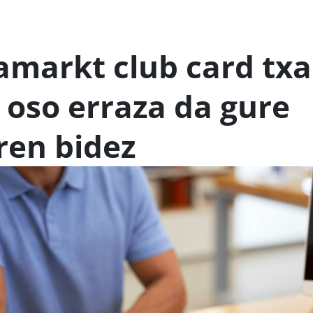
markt club card txa
oso erraza da gure
ren bidez