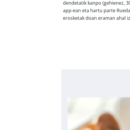
dendetatik kanpo (gehienez, 30
app-ean eta hartu parte Rueda
erosketak doan eraman ahal iz