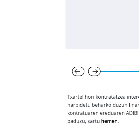
Txartel hori kontratatzea inte
harpidetu beharko duzun fina
kontratuaren ereduaren ADIBID
baduzu, sartu
hemen
.