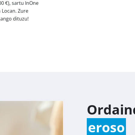
0 €), sartu InOne
 Locan. Zure
ango dituzu!
Ordain
eroso