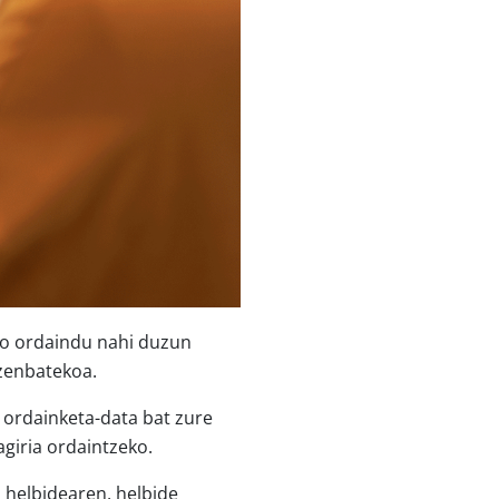
ro ordaindu nahi duzun
zenbatekoa.
 ordainketa-data bat zure
giria ordaintzeko.
u
helbidearen, helbide