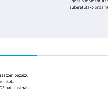
Edozein momentutan
aukeratutako ordain
resatzen bazaizu
ntzaketa
E bat ikusi nahi