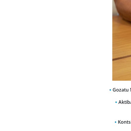
Gozatu
M
Aktib
Konts