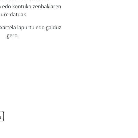
n edo kontuko zenbakiaren
zure datuak.
xartela lapurtu edo galduz
gero.