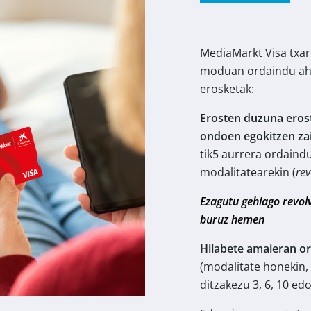
MediaMarkt Visa txart
moduan ordaindu aha
erosketak:
Erosten duzuna eros
ondoen egokitzen zai
tik5 aurrera ordaind
modalitatearekin (
rev
Ezagutu gehiago revol
buruz hemen
Hilabete amaieran or
(modalitate honekin, 
ditzakezu 3, 6, 10 edo