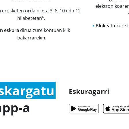
elektronikoare
u
erosketen ordainketa 3, 6, 10 edo 12
hilabetetan⁶.
Blokeatu
zure t
an eskura
dirua zure kontuan klik
bakarrarekin.
skargatu
Eskuragarri
app-a