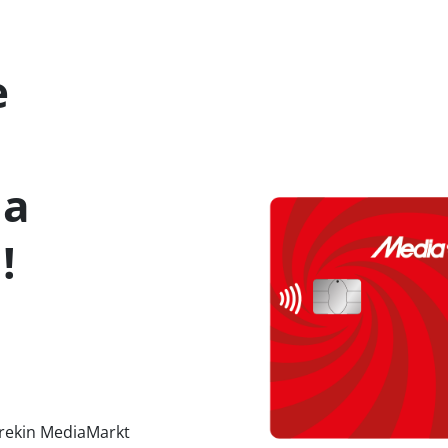
e
da
¹!
larekin MediaMarkt