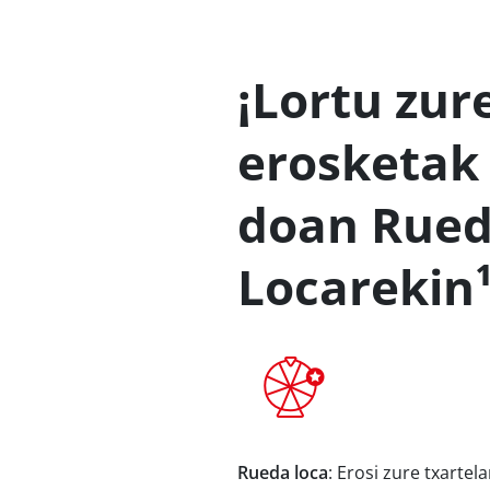
¡Lortu zur
erosketak
doan Rue
Locarekin
Rueda loca
: Erosi zure txarte