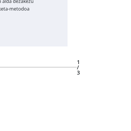
 alda dezakezu
keta-metodoa
1
/
3