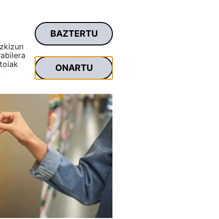
BAZTERTU
remu pribatua
Bilatu...
izkizun
abilera
toiak
ONARTU
u