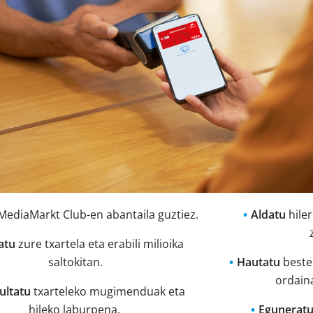
ediaMarkt Club-en abantaila guztiez.
Aldatu
hile
atu
zure txartela eta erabili milioika
saltokitan.
Hautatu
beste
ordaina
ultatu
txarteleko mugimenduak eta
hileko laburpena.
Egunerat