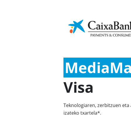
Finantza-
Ap
Iraunkortasun
kultura
In
Partikularrak
Txartelak Partikular
MediaMa
Visa
Teknologiaren, zerbitzuen eta 
izateko txartela*.