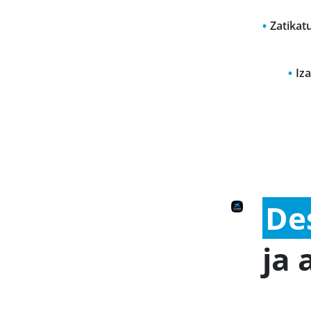
Zatikat
Iz
De
ja 