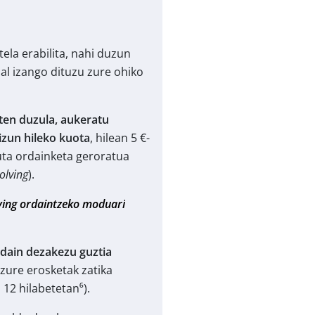
ela erabilita, nahi duzun
l izango dituzu zure ohiko
ten duzula, aukeratu
zun hileko kuota
, hilean 5 €-
uta ordainketa geroratua
olving
).
ving ordaintzeko moduari
dain dezakezu guztia
zure erosketak zatika
 12 hilabetetan⁶).