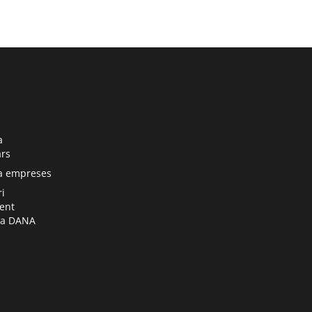
a pàgina nova
a
ars
a pàgina nova
 a empreses
a pàgina nova
ri
ent
ia DANA