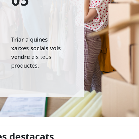
Triar a quines
xarxes socials vols
vendre
els teus
productes.
es destacats