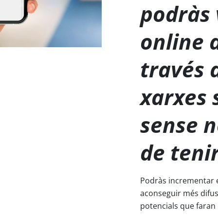
podràs
online a
través 
xarxes 
sense n
de teni
Podràs incrementar e
aconseguir més difu
potencials que faran 