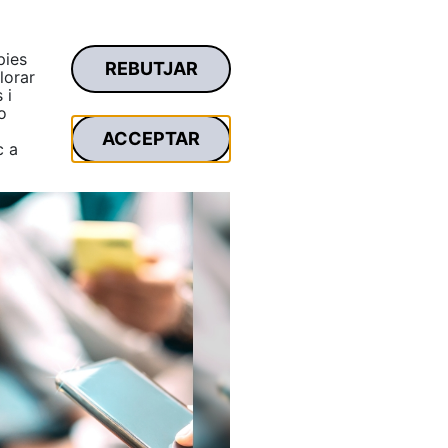
pies
REBUTJAR
Àrea privada
lorar
Cercar...
 i
o
ACCEPTAR
c a