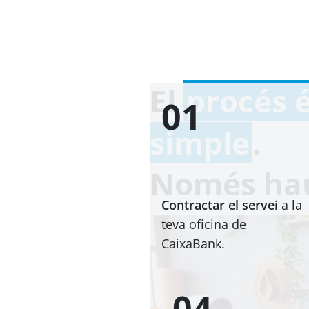
El
procés 
01
simple
.
Només hau
Contractar el servei
a la
teva oficina de
CaixaBank.
04