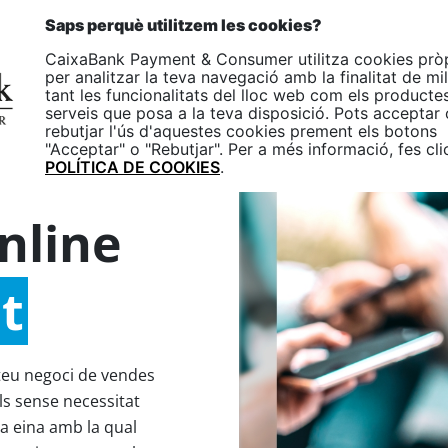
p
CA
Saps perquè utilitzem les cookies?
One
CaixaBank Payment & Consumer utilitza cookies prò
Empreses
Particulars
per analitzar la teva navegació amb la finalitat de mil
tant les funcionalitats del lloc web com els productes
serveis que posa a la teva disposició. Pots acceptar 
rebutjar l'ús d'aquestes cookies prement els botons
"Acceptar" o "Rebutjar". Per a més informació, fes cli
erce
POLÍTICA DE COOKIES
.
nline
t
 teu negoci de vendes
ls sense necessitat
a eina amb la qual