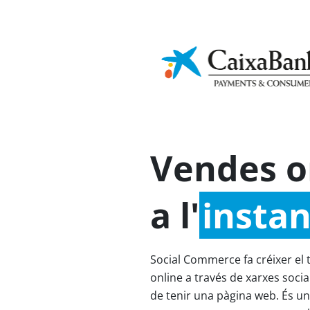
Cultura
Ap
Sostenibilitat
financera
In
Projectes destacats
Social Comm
Vendes o
a l'
instan
Social Commerce fa créixer el
online a través de xarxes socia
de tenir una pàgina web. És un