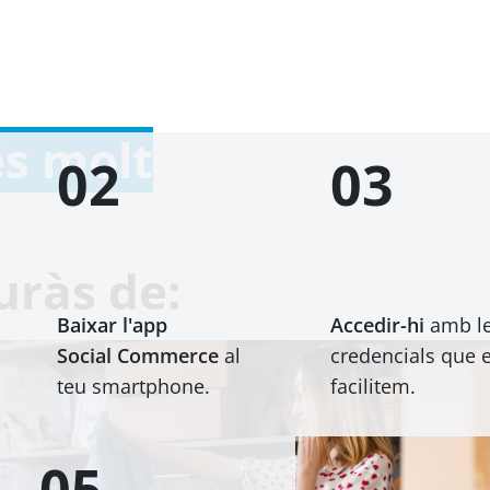
és molt
02
03
ràs de:
Baixar l'app
Accedir-hi
amb l
Social Commerce
al
credencials que e
teu smartphone.
facilitem.
05