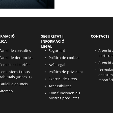
ORMACIÓ
SEGURETAT I
CONTACTE
LICA
INFORMACIÓ
LEGAL
re en una pàgina nova
S’obre en una pàgina nova
S’obre en un
Canal de consultes
Seguretat
Atenció 
particul
re en una pàgina nova
S’obre en una pàgina nova
Canal de denuncies
Política de cookies
S’obre en un
Atenció
re en una pàgina nova
S’obre en una pàgina nova
Comisions i tarifes
Avís Legal
S’obre en un
Formula
re en una pàgina nova
S’obre en una pàgina nova
Comissions i tipus
Política de privacitat
desistim
habituals (Annex 1)
S’obre en una pàgina nova
Exercici de Drets
moratòr
re en una pàgina nova
Taulell d'anuncis
S’obre en una pàgina nova
Accessibilitat
re en una pàgina nova
Sitemap
S’obre en una pàgina nova
Com funcionen els
nostres productes