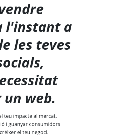
 vendre
 l'instant a
de les teves
socials,
ecessitat
r un web.
l teu impacte al mercat,
sió i guanyar consumidors
créixer el teu negoci.