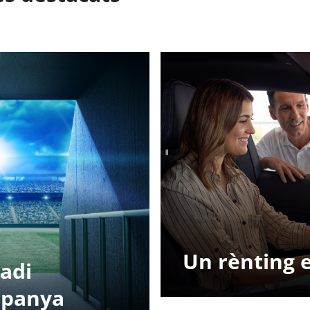
Un rènting e
tadi
spanya