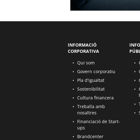
INFORMACIÓ
INF
CORPORATIVA
PÚB
S’obre en una pàgina nova
S’ob
Qui som
S’obre en una pàgina nova
S’ob
Govern corporatiu
S’obre en una pàgina nova
S’ob
Pla d'igualtat
S’obre en una pàgina nova
S’ob
Sostenibilitat
S’obre en una pàgina nova
Cultura financera
S’ob
S’obre en una pàgina nova
Treballa amb
S’ob
nosaltres
S’obre en una pàgina nova
Financiació de Start-
ups
S’obre en una pàgina nova
Brandcenter