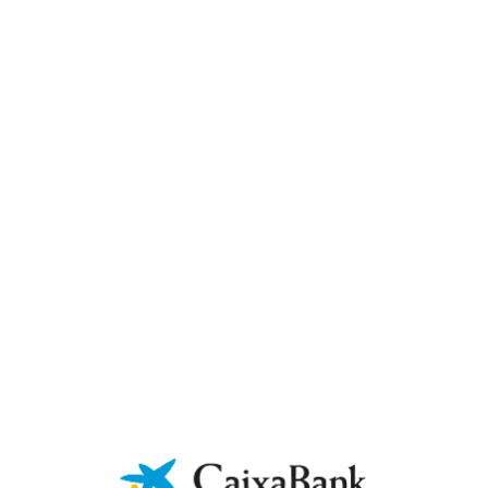
Teléfono *
Sector de tu empresa *
Dirección de tu empresa *
¿Cuánto factura anualmente? *