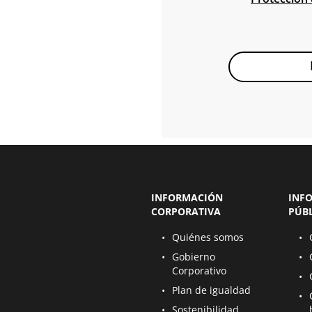
INFORMACIÓN
INF
CORPORATIVA
PÚB
Se abre en una nueva página
Se a
Quiénes somos
Se abre en una nueva página
Se a
Gobierno
Corporativo
Se a
Se abre en una nueva página
Plan de igualdad
Se a
Se abre en una nueva página
Sostenibilidad