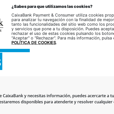
pp
ES
¿Sabes para que utilizamos las cookies?
nOne
CaixaBank Payment & Consumer utiliza cookies prop
Empresas
Particulares
para analizar tu navegación con la finalidad de mejor
tanto las funcionalidades del sitio web como los pr
y servicios que pone a tu disposición. Puedes acepta
rechazar el uso de estas cookies pulsando los boton
a con
"Aceptar" o "Rechazar". Para más información, pulsa 
POLÍTICA DE COOKIES
.
s
 de CaixaBank y necesitas información, puedes acercarte a t
staremos disponibles para atenderte y resolver cualquier