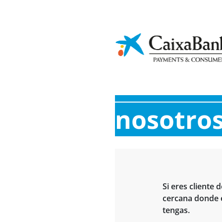
Cultura
A
Sostenibilidad
financiera
I
Contact
nosotro
Si eres cliente
cercana donde e
tengas.