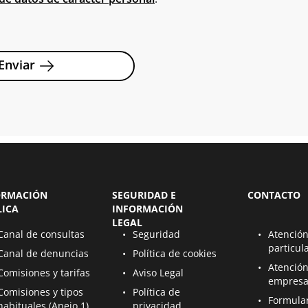
Enviar
ORMACIÓN
SEGURIDAD E
CONTACTO
LICA
INFORMACIÓN
LEGAL
bre en una nueva página
Se abre en una nueva página
Se abre en u
Canal de consultas
Seguridad
Atención
particul
bre en una nueva página
Se abre en una nueva página
Canal de denuncias
Política de cookies
Se abre en u
Atención
bre en una nueva página
Se abre en una nueva página
Comisiones y tarifas
Aviso Legal
empresa
bre en una nueva página
Se abre en una nueva página
Comisiones y tipos
Política de
Se abre en u
Formula
habituales (Anejo 1)
privacidad