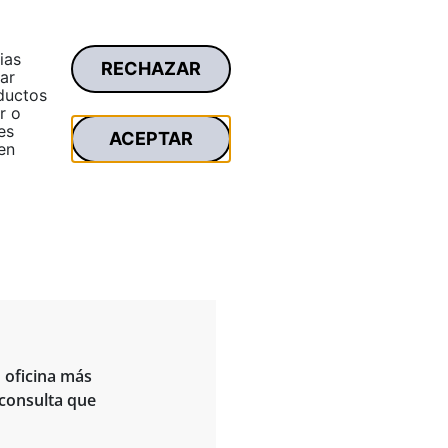
ias
RECHAZAR
Área privada
ar
Buscar
oductos
r o
es
ACEPTAR
en
u oficina más
 consulta que