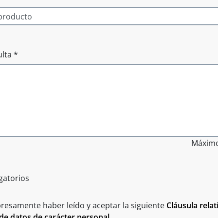
lta *
Máximo
gatorios
resamente haber leído y aceptar la siguiente
Cláusula relat
de datos de carácter personal
.