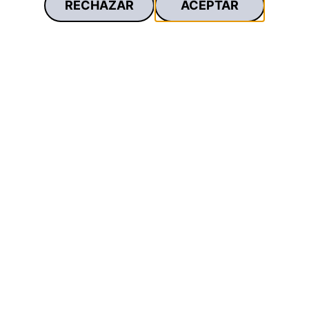
información de cada vehículo, simular la cuota a
RECHAZAR
ACEPTAR
pagar, elegir la ubicación donde se quiere recoger
el vehículo y seleccionar la cuenta en la que se
quiere cargar el recibo, firmando la operación
también de manera digital.
Todo esto sin necesidad de realizar ningún trámite
en oficinas.
Otros proyectos destacados