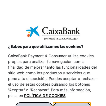
y móvil.
¿Sabes para que utilizamos las cookies?
CaixaBank Payment & Consumer utiliza cookies
propias para analizar tu navegación con la
finalidad de mejorar tanto las funcionalidades del
sitio web como los productos y servicios que
pone a tu disposición. Puedes aceptar o rechazar
el uso de estas cookies pulsando los botones
La inmediatez es una de las ventajas de esta nueva
"Aceptar" o "Rechazar". Para más información,
modalidad en la que con solo cuatro clics el cliente
pulsa en
POLÍTICA DE COOKIES
.
puede hacer todo el proceso: acceder a un
catálogo disponible, ver las fichas con la