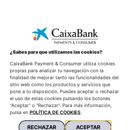
Fideliza a tus clientes
Abrir líneas de crédito te ayudará a
fidelizar a tus clientes.
¿Sabes para que utilizamos las cookies?
CaixaBank Payment & Consumer utiliza cookies
propias para analizar tu navegación con la
finalidad de mejorar tanto las funcionalidades del
Segundas compras con proceso
sitio web como los productos y servicios que
simplificado
pone a tu disposición. Puedes aceptar o rechazar
el uso de estas cookies pulsando los botones
Tu empresa podrá ofrecer cuentas de
"Aceptar" o "Rechazar". Para más información,
crédito de manera fácil y sin
pulsa en
POLÍTICA DE COOKIES
.
complicaciones.
RECHAZAR
ACEPTAR